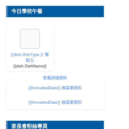
今日學校午餐
{{dish.DishType || '餐
點'}}
{{dish.DishName}}
查看詳細資料
{{formattedDate}} 無菜單資料
{{formattedDate}} 無菜單資料
家長會粉絲專頁