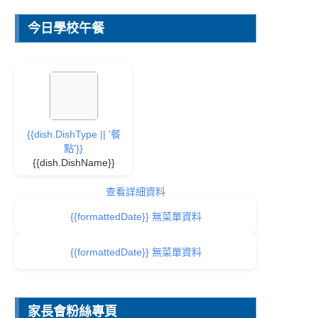
今日學校午餐
{{dish.DishType || '餐
點'}}
{{dish.DishName}}
查看詳細資料
{{formattedDate}} 無菜單資料
{{formattedDate}} 無菜單資料
家長會粉絲專頁