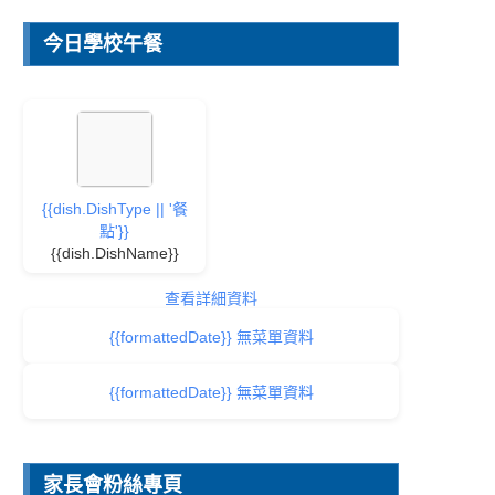
今日學校午餐
{{dish.DishType || '餐
點'}}
{{dish.DishName}}
查看詳細資料
{{formattedDate}} 無菜單資料
{{formattedDate}} 無菜單資料
家長會粉絲專頁