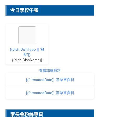
今日學校午餐
{{dish.DishType || '餐
點'}}
{{dish.DishName}}
查看詳細資料
{{formattedDate}} 無菜單資料
{{formattedDate}} 無菜單資料
家長會粉絲專頁