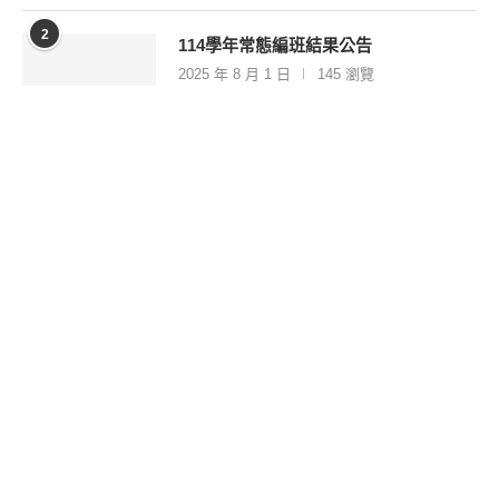
2
114學年常態編班結果公告
2025 年 8 月 1 日
145 瀏覽
3
【115.08.01－115.08.02 全國總統盃曲棍
球賽】
2026 年 8 月 4 日
14 瀏覽
4
115年度常態分班順利完成
2026 年 8 月 4 日
25 瀏覽
5
祥安國小第26屆運動會節目表及注意事
項