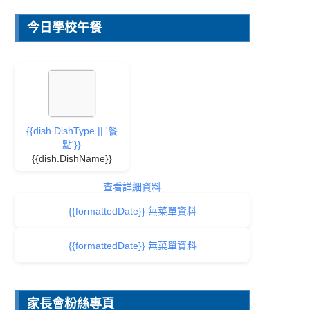
今日學校午餐
{{dish.DishType || '餐
點'}}
{{dish.DishName}}
查看詳細資料
{{formattedDate}} 無菜單資料
{{formattedDate}} 無菜單資料
家長會粉絲專頁