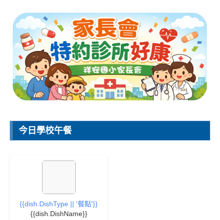
今日學校午餐
{{dish.DishType || '餐點'}}
{{dish.DishName}}