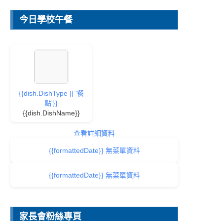
今日學校午餐
{{dish.DishType || '餐
點'}}
{{dish.DishName}}
查看詳細資料
{{formattedDate}} 無菜單資料
{{formattedDate}} 無菜單資料
家長會粉絲專頁