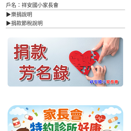
說明
“。
捐款帳戶：平鎮區農會 山豐分部
銀行代碼：764 分行代碼：0034
ATM轉帳銀行代號：764
帳號：76403-01-004235-7
戶名：祥安國小家長會
▶樂捐說明
▶捐款節稅說明