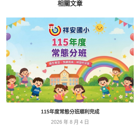
祥安國小曲棍球隊出征
下一則
賀本校參加113年全國中正盃曲棍球錦標賽榮獲佳績
相關文章