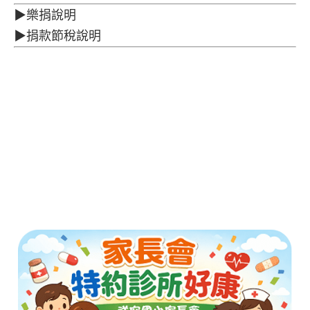
▶樂捐說明
▶捐款節稅說明