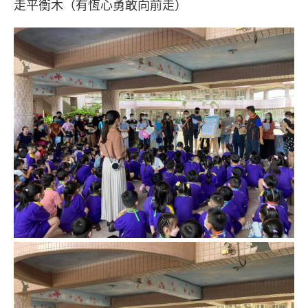
走平衡木（有恆心勇敢向前走）