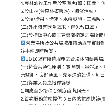
4.農林漁牧工作者於空曠處(如：田間、
5.於山林(含森林遊樂區)、海濱活動。
6.於溫/冷泉、烤箱、水療設施、三溫
(二)外出時有飲食需求，得免戴口罩。
(三)於指揮中心或主管機關指定之場所
營業場所及公共場域維持應遵守實聯
診事件即時應變。
11/16起有陪侍服務之合法休閒娛樂
(一)符合共通性原則：實聯制、量體溫
康監測、良好通風、充足清消設備、每日
(二)從業人員之接種篩檢
1.均應至少接種１劑疫苗滿14天。
2.首次服務前應提供 3 日內的抗原快篩