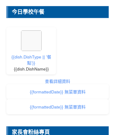
今日學校午餐
{{dish.DishType || '餐
點'}}
{{dish.DishName}}
查看詳細資料
{{formattedDate}} 無菜單資料
{{formattedDate}} 無菜單資料
家長會粉絲專頁