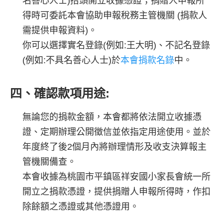
名善心人士)抬頭開立收據憑證；捐贈人申報所
得時可委託本會協助申報稅務主管機關 (捐款人
需提供申報資料)。
你可以選擇
實名登錄
(例如:王大明)、
不記名登錄
(例如:不具名善心人士)於
本會捐款名錄
中。
四、確認款項用途:
無論您的捐款金額，本會都將依法開立收據憑
證、定期辦理公開徵信並依指定用途使用。並於
年度終了後2個月內將辦理情形及收支決算報主
管機關備查。
本會收據為桃園市平鎮區祥安國小家長會統一所
開立之捐款憑證，提供捐贈人申報所得時，作扣
除餘額之憑證或其他憑證用。