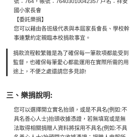
號：
764
，帳號：
76403010042357
戶名：
祥安
國小家長會
【委託樂捐】
您可以藉由各班級代表與本屆家長會長、學校幹
事連繫約定親臨本校捐款事宜。
捐款流程較繁雜是為了確保每一筆款項都能受到
監督，也確保每筆愛心都能運用在實際所需的用
途上，不便之處還請您多見諒!
三、樂捐說明:
您可以選擇
開立實名抬頭
，
或是不具名
(例如:不
具名善心人士)抬頭收據憑證，若無填寫或是無
法取得相關捐贈人資料將採用不具名(例如:不具