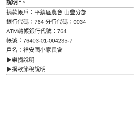
115年度常態分班順利完成
2026 年 8 月 4 日
家長會樂捐說明
祥安國小家長會在有限的預算經費下，積極協助學
校事務發展，包括學校緊急事件協助、各項校務與
學生事務協助、獎助學金基金籌備，會務發展需要