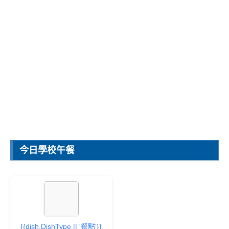
家長們的熱心捐款及協助，以推動會務相關工作及
支援學校各項活動。
家長會經費協助學校重點項目，請參考”
家長會樂捐
說明
“。
捐款帳戶：平鎮區農會 山豐分部
銀行代碼：764 分行代碼：0034
ATM轉帳銀行代號：764
帳號：76403-01-004235-7
戶名：祥安國小家長會
▶樂捐說明
▶捐款節稅說明