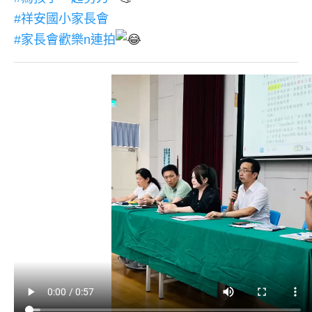
#祥安國小家長會
#家長會歡樂n連拍