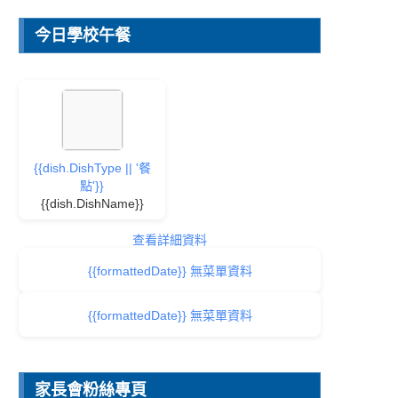
今日學校午餐
{{dish.DishType || '餐
點'}}
{{dish.DishName}}
查看詳細資料
{{formattedDate}} 無菜單資料
{{formattedDate}} 無菜單資料
家長會粉絲專頁