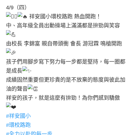
4/9（四）
祥安國小環校路跑 熱血開跑！
中、高年級全員出動操場上滿滿都是拚勁與笑容
由校長 李錦富 親自帶頭衝 會長 游冠霖 鳴槍開跑
孩子們用腳步寫下努力每一步都是堅持，每一圈都
是成長
成績固然重要但更珍貴的是不放棄的態度與彼此加
油的聲音
祥安的孩子，就是這麼有拚勁！為你們感到驕傲
#祥安國小
#環校路跑
#全力以赴的每一步