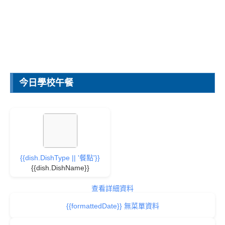
今日學校午餐
{{dish.DishType || '餐點'}}
{{dish.DishName}}
查看詳細資料
{{formattedDate}} 無菜單資料