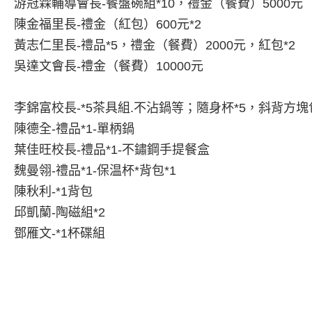
游冠霖輔導會長-餐盤碗組*10，禮金（餐費）5000元

陳金福里長-禮金（紅包）600元*2

黃志仁里長-禮品*5，禮金（餐費）2000元，紅包*2

吳達文會長-禮金（餐費）10000元

李錦富校長-*5茶具組.不沾鍋等；隨身杯*5，斜背方塊包
陳德全-禮品*1-單柄鍋

葉佳旺校長-禮品*1-不鏽鋼手提餐盒

魏曼翎-禮品*1-保温杯*背包*1

陳秋利-*1背包

邱凱蘭-陶磁組*2

鄧雁文-*1杯碟組
