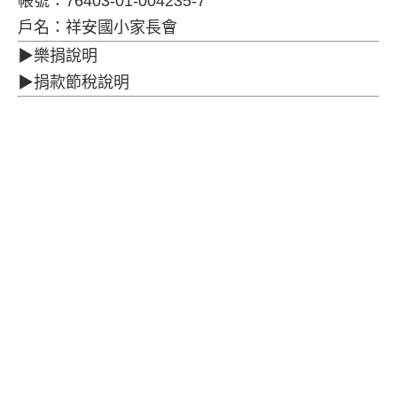
帳號：76403-01-004235-7
戶名：祥安國小家長會
▶樂捐說明
▶捐款節稅說明