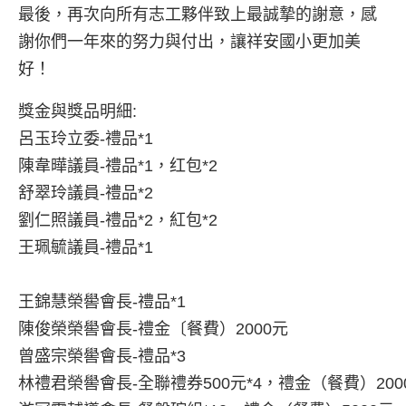
最後，再次向所有志工夥伴致上最誠摯的謝意，感
謝你們一年來的努力與付出，讓祥安國小更加美
好！
獎金與獎品明細:

呂玉玲立委-禮品*1

陳韋曄議員-禮品*1，红包*2

舒翠玲議員-禮品*2

劉仁照議員-禮品*2，紅包*2

王珮毓議員-禮品*1

王錦慧榮嚳會長-禮品*1

陳俊榮榮嚳會長-禮金〔餐費）2000元

曾盛宗榮嚳會長-禮品*3

林禮君榮嚳會長-全聯禮券500元*4，禮金（餐費）2000