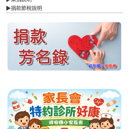
▶捐款節稅說明