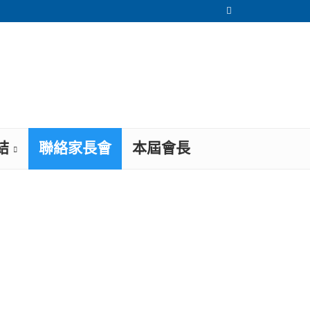
結
聯絡家長會
本屆會長