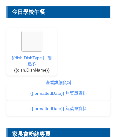
今日學校午餐
{{dish.DishType || '餐
點'}}
{{dish.DishName}}
查看詳細資料
{{formattedDate}} 無菜單資料
{{formattedDate}} 無菜單資料
家長會粉絲專頁