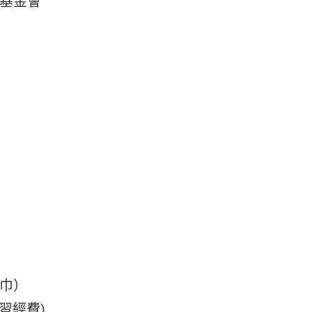
基金會
巾）
習經費)