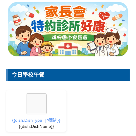
今日學校午餐
{{dish.DishType || '餐點'}}
{{dish.DishName}}